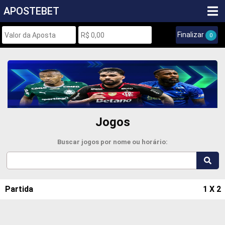
APOSTEBET
Finalizar
0
Jogos
Buscar jogos por nome ou horário:
Partida
1 X 2