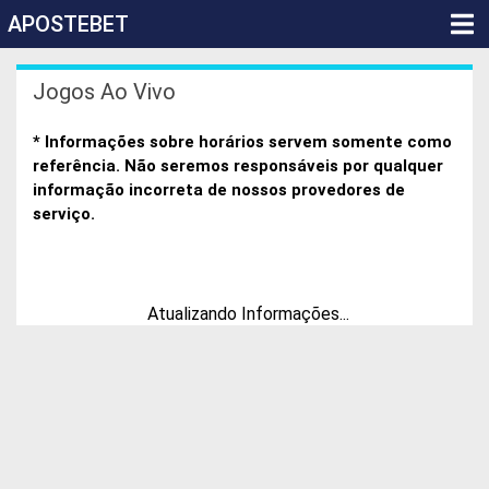
APOSTEBET
Jogos Ao Vivo
* Informações sobre horários servem somente como
referência. Não seremos responsáveis por qualquer
informação incorreta de nossos provedores de
serviço.
Atualizando Informações...