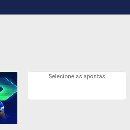
Selecione as apostas